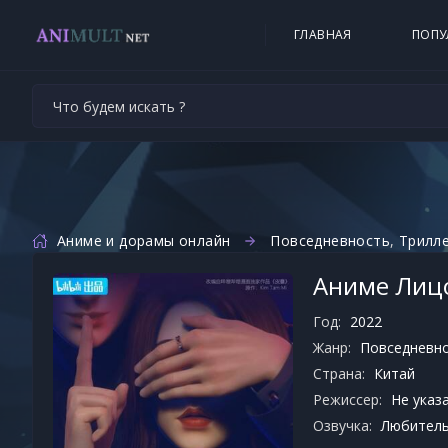
ГЛАВНАЯ
ПОПУ
Аниме и дорамы онлайн
Повседневность
,
Трилл
Аниме Лицо
Год:
2022
Жанр:
Повседневн
Страна:
Китай
Режиссер:
Не указ
Озвучка:
Любительс