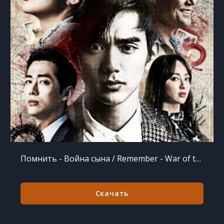
Помнить - Война сына / Remember - War of the Son / Remember - War of the Son [20 из 20] (2015) HDTVRip
Скачать