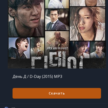
День Д / D-Day (2015) MP3
Скачать