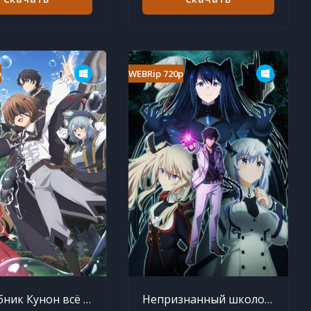
p
WEBRip 720p
Волшебник Кунон всё видит 1 серия
Непризнанный школой владыка демонов 2 сезон 12 серия