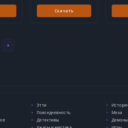
Скачать
»
Этти
Истори
Повседневность
Меха
ное
Детективы
Демоны
Ужасы и мистика
Игры