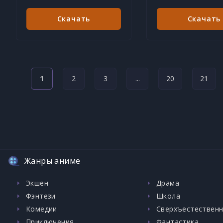
Скачать
Скачать
1
2
3
...
20
21
Жанры аниме
Экшен
Драма
Фэнтези
Школа
Комедии
Сверхъестествен
Приключения
Фантастика