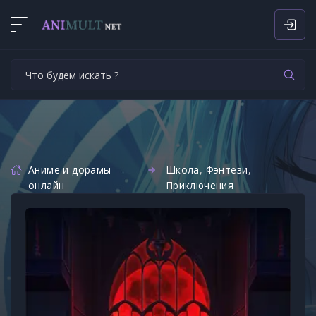
Аниме и дорамы
Школа
,
Фэнтези
,
онлайн
Приключения