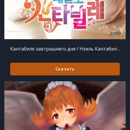
Кантабиле завтрашнего дня / Нэиль Кантабиле / Tomorrow Cantabile [14 из 14] (2014) TVRip
Скачать