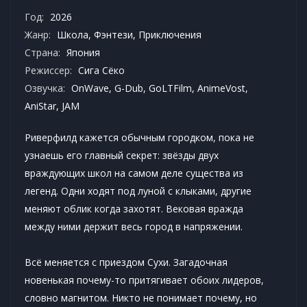
Год:
2026
Жанр:
Школа
,
Фэнтези
,
Приключения
Страна:
Япония
Режиссер:
Сига Сёко
Озвучка:
OnWave, G-Dub, GoLTFilm, AnimeVost,
AniStar, JAM
Риверфилд кажется обычным городком, пока не
узнаешь его главный секрет: звёзды двух
враждующих школ на самом деле существа из
легенд. Одни ходят под луной с клыками, другие
меняют облик когда захотят. Вековая вражда
между ними держит весь город в напряжении.
Всё меняется с приездом Сухи. Загадочная
новенькая почему-то притягивает обоих лидеров,
словно магнитом. Никто не понимает почему, но