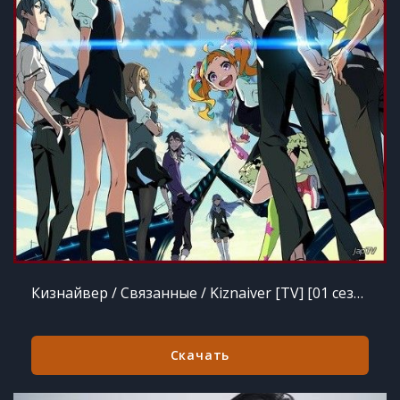
Кизнайвер / Связанные / Kiznaiver [TV] [01 сезон, 01-06 серии из 12] (2016) HDTVRip 720p
Скачать