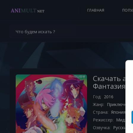
ГЛАВНАЯ
ПОПУ
Скачать ан
Фантазия -
Год:
2016
Жанр:
Приключени
Страна:
Япония
Режиссер:
Мидзуси
Озвучка:
Русские с