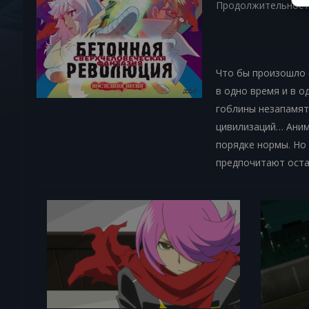
Продолжительност
Что бы произошло 
в одно время и в 
гоблины незапамят
цивилизаций… Аним
порядке нормы. Но 
предпочитают остав