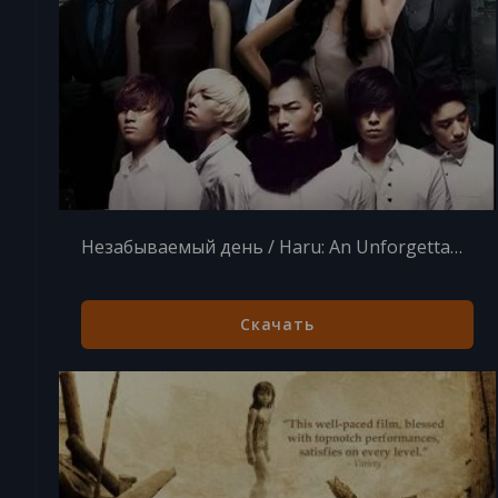
Незабываемый день / Haru: An Unforgettable Day in Korea / Day (2010) WebRip 720p
Скачать