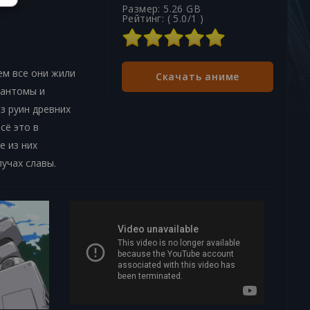
Размер: 5.26 GB
Рейтинг: (
5.0
/
1
)
ем все они жили
Скачать аниме
фантомы и
з руин древних
сё это в
е из них
учах славы.