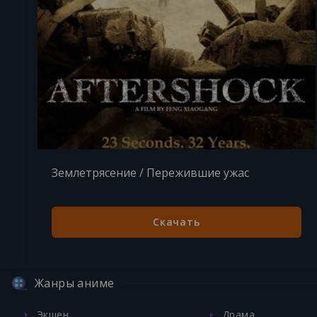
Землетрясение / Пережившие ужас
Скачать
Жанры аниме
Экшен
Драма