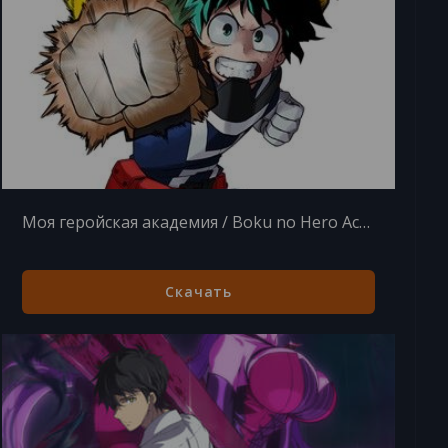
Моя геройская академия / Boku no Hero Academia [TV] [1-4 из 13] (2016)
Скачать