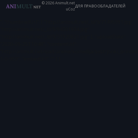
© 2026 Animult.net
ДЛЯ ПРАВООБЛАДАТЕЛЕЙ
uCoz
", "thumbnailUrl": [ "http://animult.net/_ld/9/71495991.jpg",
"http://animult.net/_ld/9/94301934.jpg",
"http://animult.net/_ld/9/31920821.jpg" ], "uploadDate":
"2020-09-25T10:48", "contentUrl":
"http://animult.net/load/anime/komedija/sestrjonki_princes
1-0-959", "embedUrl": "" } }