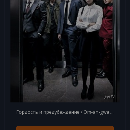
Гордость и предубеждение / Om-an-gwa Pyeong-yeon / Pride and Prejudice / A Lawless World [21 из 21] (2014) HDTVRip