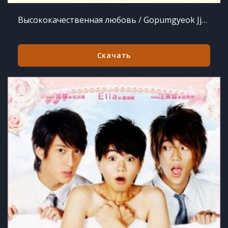
Высококачественная любовь / Gopumgyeok Jjaksarang / High-end Crush [20 из 20] (2015) WEB-DL 720p
Скачать