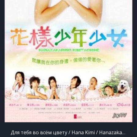
Для тебя во всём цвету / Hana Kimi / Hanazakari no Kimitachi e / Hua Yang Shao Nian Shao Nu [15 из 15] (2006)