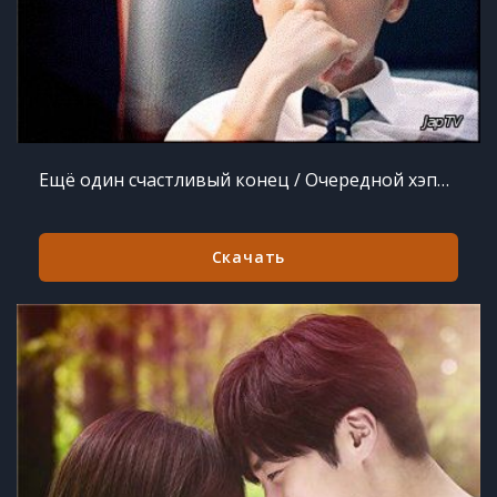
Ещё один счастливый конец / Очередной хэппи-энд / Hanbeon Deo Haepiending / One more happy ending [18 из 18] (2016) HDTVRip 720p
Скачать