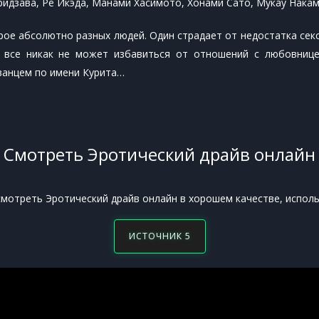
идзава, Рё Икэда, Манами Хасимото, Хонами Сато, Мукау Нака
рое абсолютно разных людей. Один страдает от недостатка секс
й все никак не может избавиться от отношений с любовницей
ванцем по имени Курита…
Смотреть Эротический драйв онлайн
смотреть Эротический драйв онлайн в хорошем качестве, исполь
ИСТОЧНИК 5