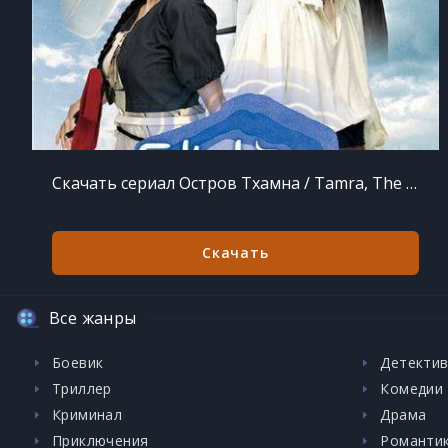
Скачать сериал Остров Тхамна / Tamra, The Island [+OST] [1-16 из 16] (2009)
Скачать
Все жанры
Боевик
Детекти
Триллер
Комедии
Криминал
Драма
Приключения
Романти