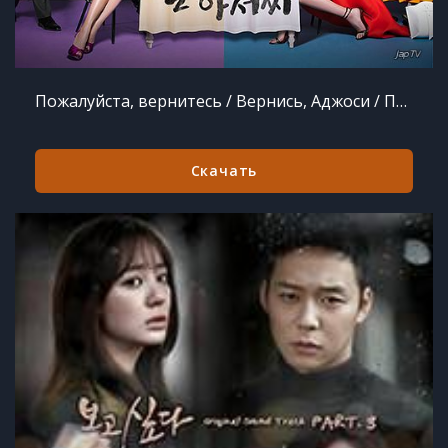
Пожалуйста, вернитесь / Вернись, Аджоси / Привет с того света / Please Come Back, Mister / Come Back Ahjussi (2016) MP3
Скачать