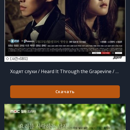
Ходят слухи / Heard It Through the Grapevine / Heard It as a Rumor / I Heard a Rumor 풍문으로 들었소 / Poongmooneuro De (30/30) (2015) HDTVRip 720р
Скачать