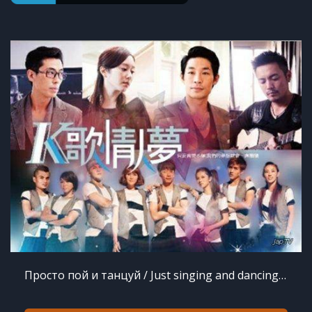
Просто пой и танцуй / Just singing and dancing / K song lover / K Ge Qing Ren Meng (2013)