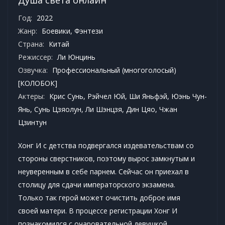
Год:
2022
Жанр:
Боевики
,
Фэнтези
Страна:
Китай
Режиссер:
Ли Юнцинь
Озвучка:
Профессиональный (многоголосый)
[КОЛОБОК]
Актеры:
Крис Сунь, Рэйчел Юй, Ши Яньфэй, Юэнь Чун-
Янь, Сунь Цзяолун, Ли Шэнцзя, Дин Цяо, Чжан
Цзинтун
Хонг И с детства подвергался издевательствам со
стороны сверстников, поэтому вырос замкнутым и
неуверенным в себе парнем. Сейчас он приехал в
столицу для сдачи императорского экзамена.
Только так герой может очистить доброе имя
своей матери. В процессе регистрации Хонг И
познакомился с очаровательной девушкой,