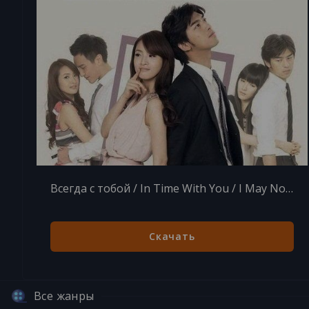
Всегда с тобой / In Time With You / I May Not Love You / Wo Ke Neng Pu Hui Ai Ni / Wo Ke Neng Bu Hui Ai Ni (2011) MP3
Скачать
Все жанры