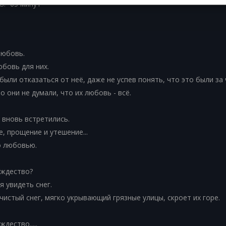
ь:
65 минут
любовь.
бовь для них.
ыли отказаться от неё, даже не успев понять, что это были за 
о они не думали, что их любовь - всё.
 вновь встретились.
, прощение и утешение...
о любовью.
ождество?
 увидеть снег.
чистый снег, мягко укрывающий грязные улицы, скроет их горе.
дество.....