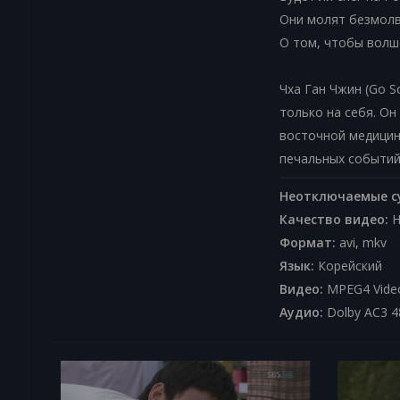
Они молят безмол
О том, чтобы волш
Чха Ган Чжин (Go S
только на себя. Он
восточной медицины
печальных событий.
Неотключаемые с
Качество видео:
H
Формат:
avi, mkv
Язык:
Корейский
Видео:
MPEG4 Video
Аудио:
Dolby AC3 4