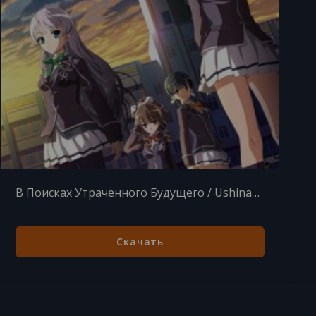
В Поисках Утраченного Будущего / Ushinawareta Mirai Wo Motomete / Waremete [12 из 12] (2015) BDRip 1080p
Скачать