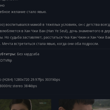
вно
ебное желание стало явью.
oo) воспитывался мамой в тяжёлых условиях, он с детства всег
 влюбляется в Хан Чжи Ван (Han Ye Seul), дочь знаменитого в де
. Но судьба заставляет, расстаться Чха Кан Чжин и Хан Чжи Ва
 Мечта встретиться стала явью, когда они оба подросли.
убтитры:
Без хардсаба
DTVRip
 (H264) 1280x720 29.97fps 3031kbps
8000Hz stereo 384kbps