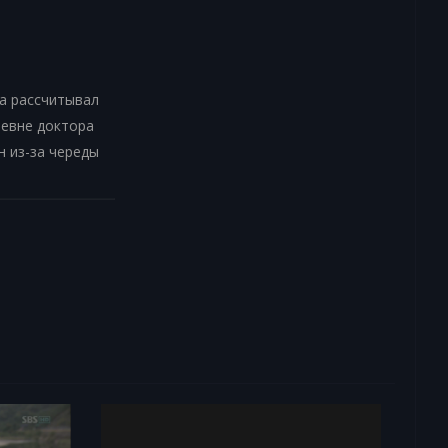
да рассчитывал
ревне доктора
н из-за череды