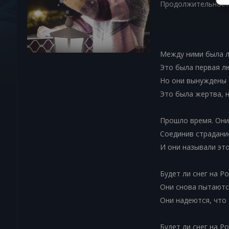
Продолжительност
Между ними была 
Это была первая лю
Но они вынуждены б
Это была жертва, н
Прошло время. Они
Соединив страдание
И они называли эт
Будет ли снег на Р
Они снова пытаются
Они надеются, что 
Будет ли снег на Рож