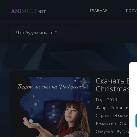
ГЛАВНАЯ
ПОПУ
Скачать Буд
Christmas? 
Год:
2014
Жанр:
Романтика
Страна:
Южная Ко
Режиссер:
Choi Mo
Озвучка:
Русские с