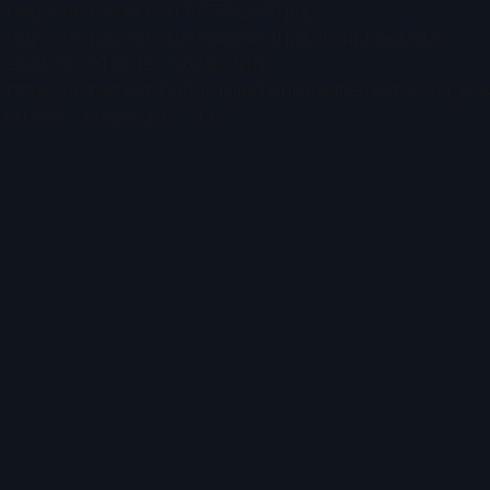
"http://animult.net/_ld/8/77562808.jpg",
"http://animult.net/_ld/8/44684054.jpg" ], "uploadDate":
"2020-09-16T00:12", "contentUrl":
"http://animult.net/load/prikljuchenija/puteshestvie_na_
1-0-808", "embedUrl": "" } }