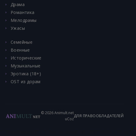
Драма
Романтика
Мелодрамы
Ужасы
Семейные
Военные
Исторические
Музыкальные
Эротика (18+)
OST из дорам
© 2026 Animult.net
ДЛЯ ПРАВООБЛАДАТЕЛЕЙ
uCoz
", "thumbnailUrl": [ "http://animult.net/_ld/8/59350110.jpg",