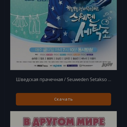
Шведская прачечная / Seuweden Setakso / Sweden Laundry [6 из 16] (2014) HDTVRip 720p
Скачать