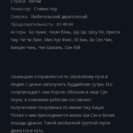
Страна:
Китай
Режиссер:
Стивен Чоу
Озвучка:
Любительский двухголосый
Продолжительность:
01:49:44
Актеры:
Бо Хуанг, Чжан Вэнь, Шу Ци, Шоу Ло, Крисси
Чау, Чи Чи Линг, Мин Хун Фанг, Ю Хин, Ли Сён Чин,
Бинцян Чэнь, Чэн Шихань, Син Юй
Сюаньцзан отправляется по Шелковому пути в
Индию с целью заполучить буддийские сутры. Его
сопровождает сам Король Обезъян в лице Сун
Укуна. А компанию ребятам составляет
получеловек-полусвинья по имени Чжу Бацзе.
Позже к ним присоединится монах Ша Сэн и белая
лошадь-дракон. Такой необычной группой герои
двинутся в путь.