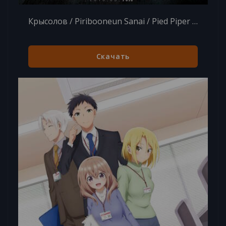
Крысолов / Piribooneun Sanai / Pied Piper [16 из 16] (2016)
Скачать