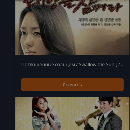
Поглощённые солнцем / Swallow the Sun [25 из 25] (2015) HDTVRip
Скачать