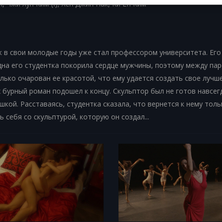
, Чжи Хун Ким (I), Хён Джин Пак, Ки Ён Ким
 в свои молодые годы уже стал профессором университета. Его
Одна его студентка покорила сердце мужчины, поэтому между па
лько очарован ее красотой, что ему удается создать свое лучш
х бурный роман подошел к концу. Скульптор был не готов навсег
шкой. Расставаясь, студентка сказала, что вернется к нему толь
ь себя со скульптурой, которую он создал...