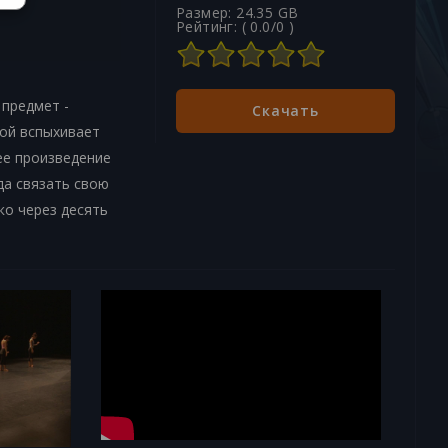
Размер: 24.35 GB
Рейтинг: (
0.0
/
0
)
 предмет -
Скачать
рой вспыхивает
ее произведение
да связать свою
ко через десять