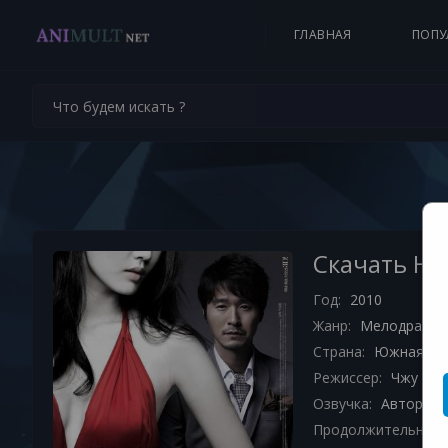
ГЛАВНАЯ
ПОПУ
Скачать На
Год:
2010
Жанр:
Мелодрама
,
Страна:
Южная Ко
Режиссер:
Чжу Кьо
Озвучка:
Авторски
Продолжительност