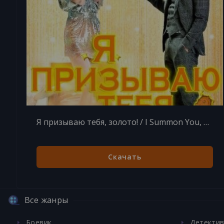
Я призываю тебя, золото! / I Summon You, Gold! / Come Out Gold! [50 из 50] (2013)
Скачать
Все жанры
Боевик
Детекти