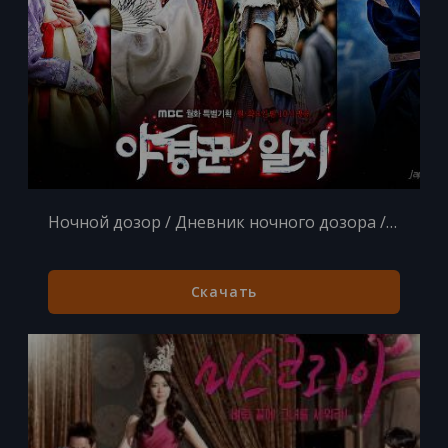
Ночной дозор / Дневник ночного дозора / Ночные стражи / The Night Watchman / Night Watchman's Journal (2014) MP3
Скачать