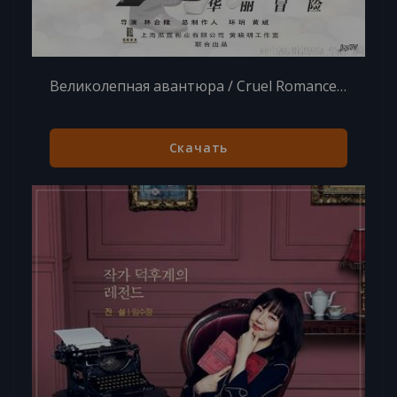
Великолепная авантюра / Cruel Romance / Жестокий роман/ Jin Xiu Yuan · Hua Li Mao [40/40] (2014)
Скачать