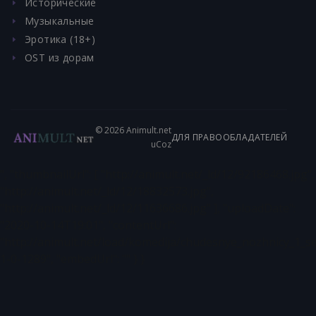
Исторические
Музыкальные
Эротика (18+)
OST из дорам
© 2026 Animult.net
ДЛЯ ПРАВООБЛАДАТЕЛЕЙ
uCoz
", "thumbnailUrl": [ "http://animult.net/_ld/12/92186468.jpg",
"http://animult.net/_ld/12/18832573.jpg",
"http://animult.net/_ld/12/11636686.jpg" ], "uploadDate":
"2020-10-14T19:01", "contentUrl":
"http://animult.net/load/komedija/chudesnye_nozhnicy_1_se
1-0-1289", "embedUrl": "" } }