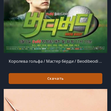
Королева гольфа / Мастер бёрди / Beodibeodi / Birdie Buddy [24 из 24] (2011)
Скачать