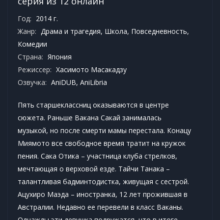
серия из 12 онлайн
Год:
2014 г.
Жанр:
Драма и трагедия
,
Школа
,
Повседневность
,
Комедии
Страна:
Япония
Режиссер:
Хасимото Масакадзу
Озвучка:
AniDUB, AniLibria
Пять старшеклассниц оказываются в центре
сюжета. Раньше Вакана Сакай занималась
музыкой, но после смерти мамы перестала. Конацу
Миямото все свободное время тратит на кружок
пения. Сака Отика – участница клуба стрелков,
мечтающая о верховой езде. Тайчи Танака –
талантливая бадминтодистка, живущая с сестрой.
Ацухиро Маэда – иностранка, 12 лет прожившая в
Австралии. Недавно ее перевели в класс Ваканы.
Однажды эти девушка подружатся, что в итоге