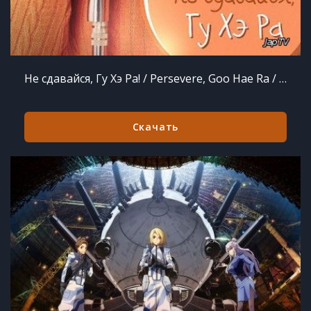
Не сдавайся, Гу Хэ Ра! / Persevere, Goo Hae Ra / Perseverance, Goo Hae Ra / 칠전팔기 구해라 / Chil-jeon-pal-gi, Goo-hae-ra [12/12] (2015) HDTVRip
Скачать