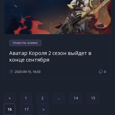
Новости аниме
Аватар Короля 2 сезон выйдет в
конце сентября
2020-09-15, 16:03
0
«
1
2
...
14
15
16
17
»